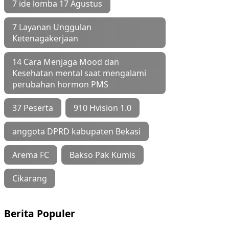
7 ide lomba 17 Agustus
7 Layanan Unggulan
Ketenagakerjaan
14 Cara Menjaga Mood dan
Kesehatan mental saat mengalami
perubahan hormon PMS
37 Peserta
910 Hvision 1.0
anggota DPRD kabupaten Bekasi
Arema FC
Bakso Pak Kumis
Cikarang
Berita Populer