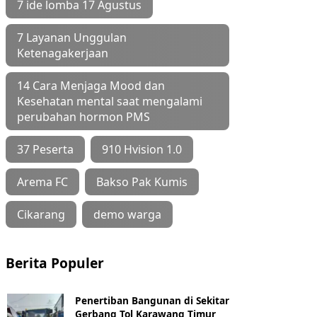
7 ide lomba 17 Agustus
7 Layanan Unggulan
Ketenagakerjaan
14 Cara Menjaga Mood dan
Kesehatan mental saat mengalami
perubahan hormon PMS
37 Peserta
910 Hvision 1.0
Arema FC
Bakso Pak Kumis
Cikarang
demo warga
Berita Populer
Penertiban Bangunan di Sekitar
Gerbang Tol Karawang Timur