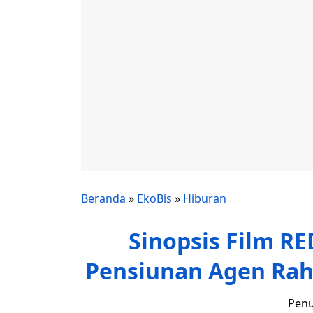
Beranda
»
EkoBis
»
Hiburan
Sinopsis Film RE
Pensiunan Agen Rah
Penu