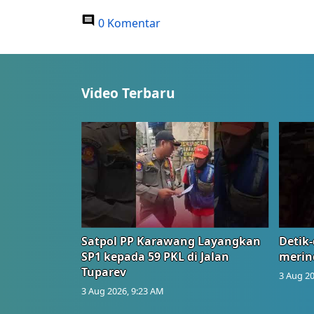
0 Komentar
Video Terbaru
Satpol PP Karawang Layangkan
Detik-
SP1 kepada 59 PKL di Jalan
merin
Tuparev
3 Aug 20
3 Aug 2026, 9:23 AM