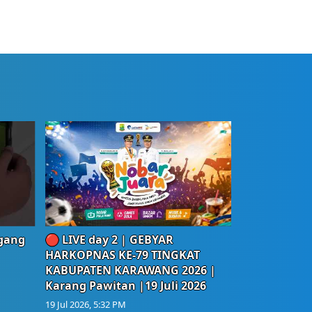
egang
🔴 LIVE day 2 | GEBYAR
HARKOPNAS KE-79 TINGKAT
KABUPATEN KARAWANG 2026 |
Karang Pawitan |19 Juli 2026
19 Jul 2026, 5:32 PM