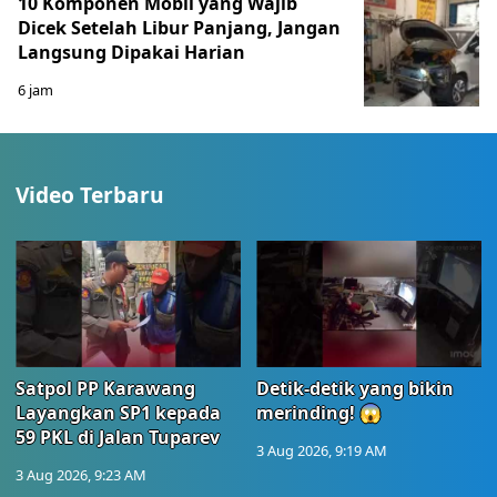
10 Komponen Mobil yang Wajib
Dicek Setelah Libur Panjang, Jangan
Langsung Dipakai Harian
6 jam
Video Terbaru
Satpol PP Karawang
Detik-detik yang bikin
Layangkan SP1 kepada
merinding! 😱
59 PKL di Jalan Tuparev
3 Aug 2026, 9:19 AM
3 Aug 2026, 9:23 AM