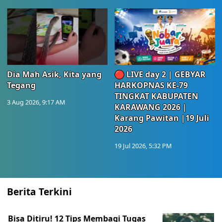
Dia Mah Asik, Kita yang
🔴 LIVE day 2 | GEBYAR
Tegang
HARKOPNAS KE-79
TINGKAT KABUPATEN
3 Aug 2026, 9:17 AM
KARAWANG 2026 |
Karang Pawitan |19 Juli
2026
19 Jul 2026, 5:32 PM
Berita Terkini
Bisa Ditiru! 12 Tips Membagi Tugas