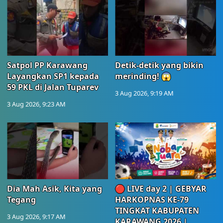
Satpol PP Karawang
Detik-detik yang bikin
Layangkan SP1 kepada
merinding! 😱
59 PKL di Jalan Tuparev
3 Aug 2026, 9:19 AM
3 Aug 2026, 9:23 AM
Dia Mah Asik, Kita yang
🔴 LIVE day 2 | GEBYAR
Tegang
HARKOPNAS KE-79
TINGKAT KABUPATEN
3 Aug 2026, 9:17 AM
KARAWANG 2026 |