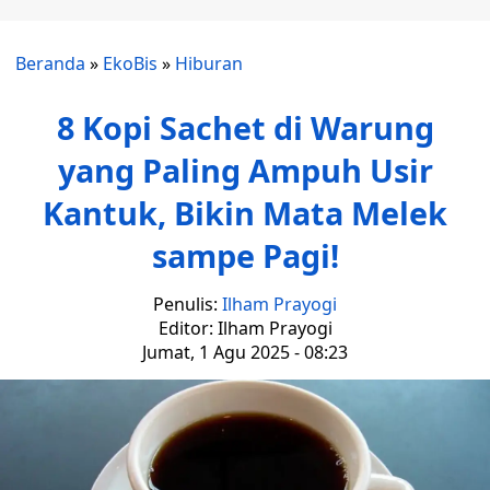
Beranda
»
EkoBis
»
Hiburan
8 Kopi Sachet di Warung
yang Paling Ampuh Usir
Kantuk, Bikin Mata Melek
sampe Pagi!
Penulis:
Ilham Prayogi
Editor: Ilham Prayogi
Jumat, 1 Agu 2025 - 08:23