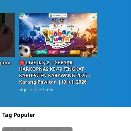
egang
🔴 LIVE day 2 | GEBYAR
HARKOPNAS KE-79 TINGKAT
KABUPATEN KARAWANG 2026 |
Karang Pawitan |19 Juli 2026
19 Jul 2026, 5:32 PM
Tag Populer