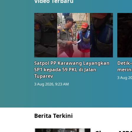
Video Terbaru
Satpol PP Karawang Layangkan
Detik-
SP1 kepada 59 PKL di Jalan
merin
Tuparev
3 Aug 20
3 Aug 2026, 9:23 AM
Berita Terkini