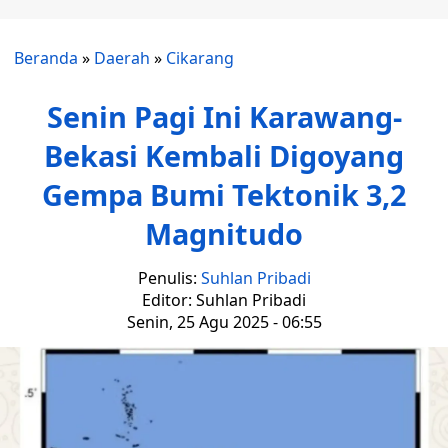
Beranda
»
Daerah
»
Cikarang
Senin Pagi Ini Karawang-
Bekasi Kembali Digoyang
Gempa Bumi Tektonik 3,2
Magnitudo
Penulis:
Suhlan Pribadi
Editor: Suhlan Pribadi
Senin, 25 Agu 2025 - 06:55