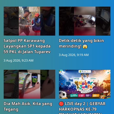
Satpol PP Karawang
Detik-detik yang bikin
Layangkan SP1 kepada
merinding! 😱
59 PKL di Jalan Tuparev
3 Aug 2026, 9:19 AM
3 Aug 2026, 9:23 AM
Dia Mah Asik, Kita yang
🔴 LIVE day 2 | GEBYAR
Tegang
HARKOPNAS KE-79