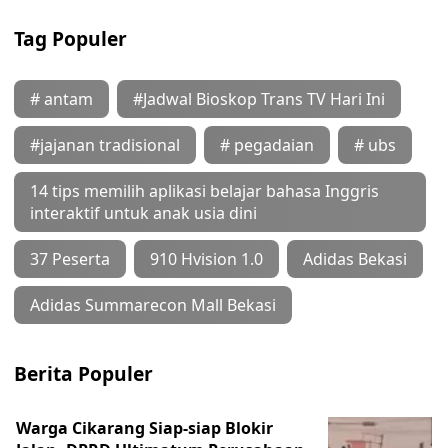
Tag Populer
# antam
#Jadwal Bioskop Trans TV Hari Ini
#jajanan tradisional
# pegadaian
# ubs
14 tips memilih aplikasi belajar bahasa Inggris
interaktif untuk anak usia dini
37 Peserta
910 Hvision 1.0
Adidas Bekasi
Adidas Summarecon Mall Bekasi
Berita Populer
Warga Cikarang Siap-siap Blokir