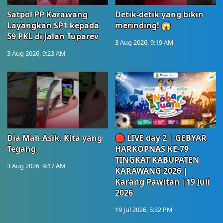
Satpol PP Karawang
Detik-detik yang bikin
Layangkan SP1 kepada
merinding! 😱
59 PKL di Jalan Tuparev
3 Aug 2026, 9:19 AM
3 Aug 2026, 9:23 AM
Dia Mah Asik, Kita yang
🔴 LIVE day 2 | GEBYAR
Tegang
HARKOPNAS KE-79
TINGKAT KABUPATEN
3 Aug 2026, 9:17 AM
KARAWANG 2026 |
Karang Pawitan |19 Juli
2026
19 Jul 2026, 5:32 PM