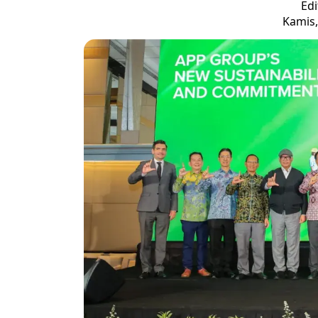
Edi
Kamis,