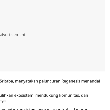
im Sritaba, menyatakan peluncuran Regenesis menandai
emulihkan ekosistem, mendukung komunitas, dan
nya.
menyiapkan sistem pemantauan ketat, laporan