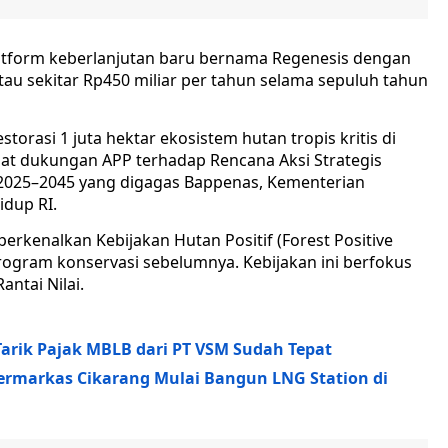
tform keberlanjutan baru bernama Regenesis dengan
u sekitar Rp450 miliar per tahun selama sepuluh tahun
orasi 1 juta hektar ekosistem hutan tropis kritis di
uat dukungan APP terhadap Rencana Aksi Strategis
2025–2045 yang digagas Bappenas, Kementerian
dup RI.
rkenalkan Kebijakan Hutan Positif (Forest Positive
program konservasi sebelumnya. Kebijakan ini berfokus
antai Nilai.
rik Pajak MBLB dari PT VSM Sudah Tepat
Bermarkas Cikarang Mulai Bangun LNG Station di