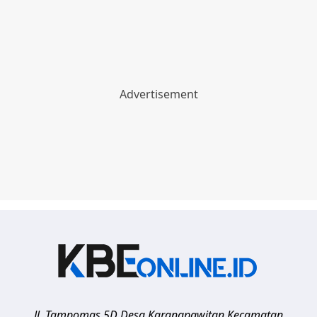
Jl. Tampomas 5D Desa Karangpawitan Kecamatan