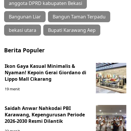
anggota DPRD kabupaten Bekasi
Bangunan Liar
Bangun Taman Terpadu
bekasi utara
Bupati Karawang Aep
Berita Populer
Ikon Gaya Kasual Minimalis &
Nyaman! Kepoin Gerai Giordano di
Lippo Mall Cikarang
19 menit
Saidah Anwar Nahkodai PBI
Karawang, Kepengurusan Periode
2026-2030 Resmi Dilantik
22 menit