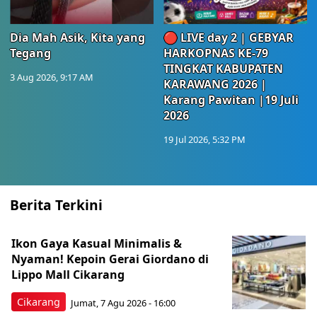
Dia Mah Asik, Kita yang
🔴 LIVE day 2 | GEBYAR
Tegang
HARKOPNAS KE-79
TINGKAT KABUPATEN
3 Aug 2026, 9:17 AM
KARAWANG 2026 |
Karang Pawitan |19 Juli
2026
19 Jul 2026, 5:32 PM
Berita Terkini
Ikon Gaya Kasual Minimalis &
Nyaman! Kepoin Gerai Giordano di
Lippo Mall Cikarang
Cikarang
Jumat, 7 Agu 2026 - 16:00