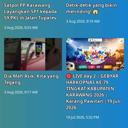
Satpol PP Karawang
Detik-detik yang bikin
Layangkan SP1 kepada
merinding! 😱
59 PKL di Jalan Tuparev
3 Aug 2026, 9:19 AM
3 Aug 2026, 9:23 AM
Dia Mah Asik, Kita yang
🔴 LIVE day 2 | GEBYAR
Tegang
HARKOPNAS KE-79
TINGKAT KABUPATEN
3 Aug 2026, 9:17 AM
KARAWANG 2026 |
Karang Pawitan |19 Juli
2026
19 Jul 2026, 5:32 PM