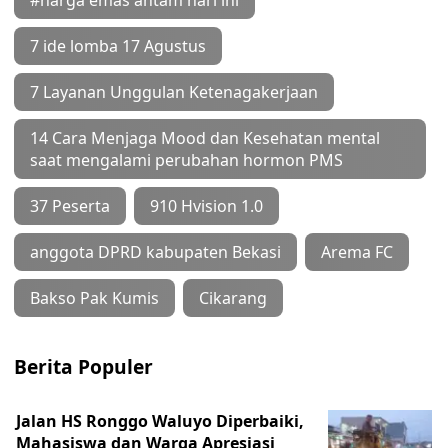
#harga emas antam hari ini
7 ide lomba 17 Agustus
7 Layanan Unggulan Ketenagakerjaan
14 Cara Menjaga Mood dan Kesehatan mental
saat mengalami perubahan hormon PMS
37 Peserta
910 Hvision 1.0
anggota DPRD kabupaten Bekasi
Arema FC
Bakso Pak Kumis
Cikarang
Berita Populer
Jalan HS Ronggo Waluyo Diperbaiki,
Mahasiswa dan Warga Apresiasi