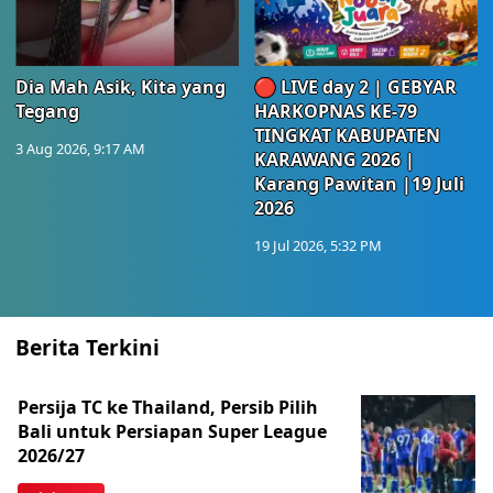
Dia Mah Asik, Kita yang
🔴 LIVE day 2 | GEBYAR
Tegang
HARKOPNAS KE-79
TINGKAT KABUPATEN
3 Aug 2026, 9:17 AM
KARAWANG 2026 |
Karang Pawitan |19 Juli
2026
19 Jul 2026, 5:32 PM
Berita Terkini
Persija TC ke Thailand, Persib Pilih
Bali untuk Persiapan Super League
2026/27