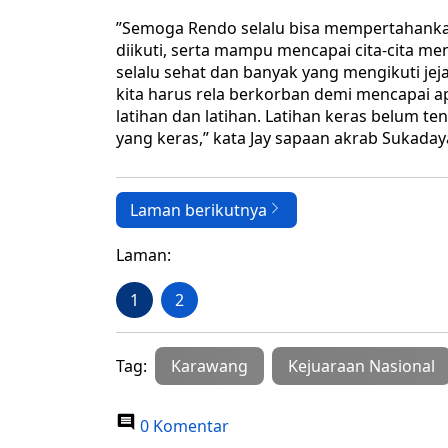
‎”Semoga Rendo selalu bisa mempertahankan
diikuti, serta mampu mencapai cita-cita me
selalu sehat dan banyak yang mengikuti je
kita harus rela berkorban demi mencapai ap
latihan dan latihan. Latihan keras belum ten
yang keras,” kata Jay sapaan akrab Sukada
Laman berikutnya
Laman:
1
2
Tag:
Karawang
Kejuaraan Nasional
0 Komentar