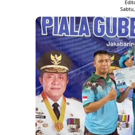
Edit
Sabtu,