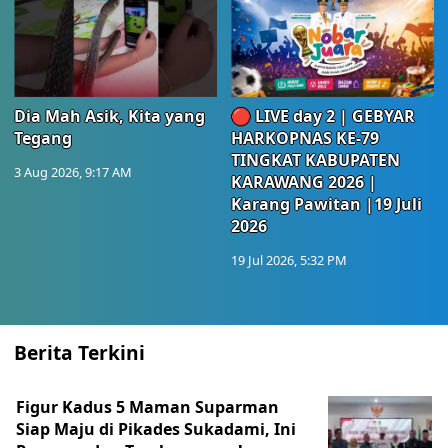
Dia Mah Asik, Kita yang
🔴 LIVE day 2 | GEBYAR
Tegang
HARKOPNAS KE-79
TINGKAT KABUPATEN
3 Aug 2026, 9:17 AM
KARAWANG 2026 |
Karang Pawitan |19 Juli
2026
19 Jul 2026, 5:32 PM
Berita Terkini
Figur Kadus 5 Maman Suparman
Siap Maju di Pikades Sukadami, Ini