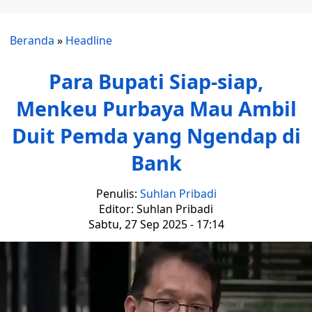
Beranda
»
Headline
Para Bupati Siap-siap,
Menkeu Purbaya Mau Ambil
Duit Pemda yang Ngendap di
Bank
Penulis:
Suhlan Pribadi
Editor: Suhlan Pribadi
Sabtu, 27 Sep 2025 - 17:14