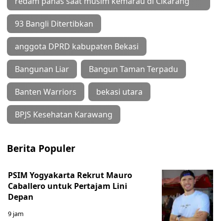
redam panas saat musim kemarau di Cikarang
93 Bangli Ditertibkan
anggota DPRD kabupaten Bekasi
Bangunan Liar
Bangun Taman Terpadu
Banten Warriors
bekasi utara
BPJS Kesehatan Karawang
Berita Populer
PSIM Yogyakarta Rekrut Mauro
Caballero untuk Pertajam Lini
Depan
9 jam