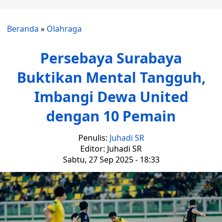
Beranda
»
Olahraga
Persebaya Surabaya
Buktikan Mental Tangguh,
Imbangi Dewa United
dengan 10 Pemain
Penulis:
Juhadi SR
Editor: Juhadi SR
Sabtu, 27 Sep 2025 - 18:33