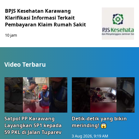
BPJS Kesehatan Karawang
Klarifikasi Informasi Terkait
Pembayaran Klaim Rumah Sakit
10 jam
Video Terbaru
Satpol PP Karawang
Detik-detik yang bikin
Layangkan SP1 kepada
merinding! 😱
59 PKL di Jalan Tuparev
3 Aug 2026, 9:19 AM