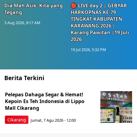
Dia Mah Asik, Kita yang
🔴 LIVE day 2 | GEBYAR
Tegang
HARKOPNAS KE-79
TINGKAT KABUPATEN
3 Aug 2026, 9:17 AM
KARAWANG 2026 |
Karang Pawitan |19 Juli
2026
19 Jul 2026, 5:32 PM
Berita Terkini
Pelepas Dahaga Segar & Hemat!
Kepoin Es Teh Indonesia di Lippo
Mall Cikarang
Cikarang
Jumat, 7 Agu 2026 - 12:00