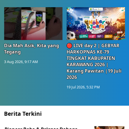
Dia Mah Asik, Kita yang
🔴 LIVE day 2 | GEBYAR
Tegang
HARKOPNAS KE-79
TINGKAT KABUPATEN
3 Aug 2026, 9:17 AM
KARAWANG 2026 |
Karang Pawitan |19 Juli
2026
19 Jul 2026, 5:32 PM
Berita Terkini