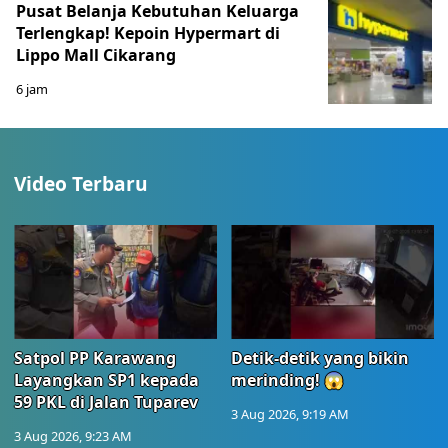
Pusat Belanja Kebutuhan Keluarga
Terlengkap! Kepoin Hypermart di
Lippo Mall Cikarang
6 jam
Video Terbaru
Satpol PP Karawang
Detik-detik yang bikin
Layangkan SP1 kepada
merinding! 😱
59 PKL di Jalan Tuparev
3 Aug 2026, 9:19 AM
3 Aug 2026, 9:23 AM