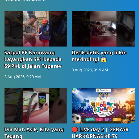
Satpol PP Karawang
Detik-detik yang bikin
Layangkan SP1 kepada
merinding! 😱
59 PKL di Jalan Tuparev
3 Aug 2026, 9:19 AM
3 Aug 2026, 9:23 AM
Dia Mah Asik, Kita yang
🔴 LIVE day 2 | GEBYAR
Tegang
HARKOPNAS KE-79