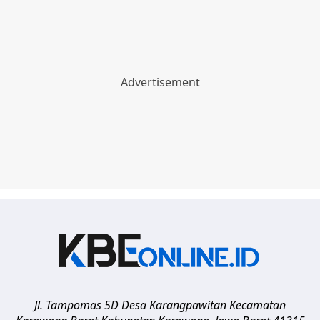
Jl. Tampomas 5D Desa Karangpawitan Kecamatan