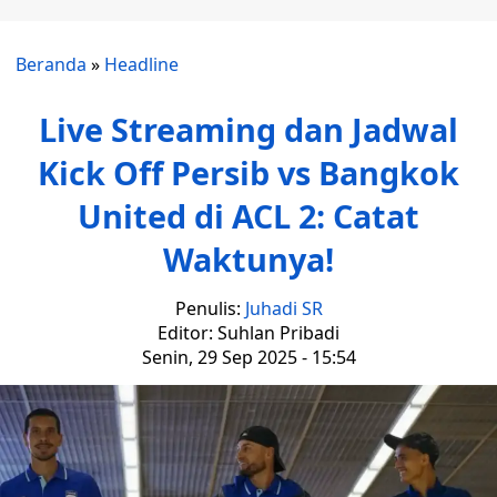
Beranda
»
Headline
Live Streaming dan Jadwal
Kick Off Persib vs Bangkok
United di ACL 2: Catat
Waktunya!
Penulis:
Juhadi SR
Editor: Suhlan Pribadi
Senin, 29 Sep 2025 - 15:54