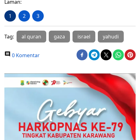
Laman:
1
2
3
Tag:
al quran
gaza
israel
yahudi
0 Komentar