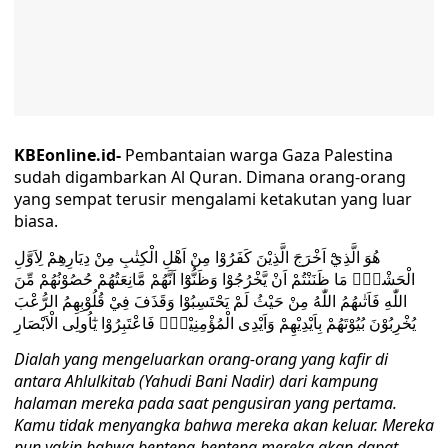
KBEonline.id-
Pembantaian warga Gaza Palestina
sudah digambarkan Al Quran. Dimana orang-orang
yang sempat terusir mengalami ketakutan yang luar
biasa.
هُوَ الَّذِيْٓ اَخْرَجَ الَّذِيْنَ كَفَرُوْا مِنْ اَهْلِ الْكِتٰبِ مِنْ دِيَارِهِمْ لِاَوَّلِ
الْحَشْرِۗ مَا ظَنَنْتُمْ اَنْ يَّخْرُجُوْا وَظَنُّوْٓا اَنَّهُمْ مَّانِعَتُهُمْ حُصُوْنُهُمْ مِّنَ
اللّٰهِ فَاَتٰىهُمُ اللّٰهُ مِنْ حَيْثُ لَمْ يَحْتَسِبُوْا وَقَذَفَ فِيْ قُلُوْبِهِمُ الرُّعْبَ
يُخْرِبُوْنَ بُيُوْتَهُمْ بِاَيْدِيْهِمْ وَاَيْدِى الْمُؤْمِنِيْنَۙ فَاعْتَبِرُوْا يٰٓاُولِى الْاَبْصَارِ
Dialah yang mengeluarkan orang-orang yang kafir di
antara Ahlulkitab (Yahudi Bani Nadir) dari kampung
halaman mereka pada saat pengusiran yang pertama.
Kamu tidak menyangka bahwa mereka akan keluar. Mereka
pun yakin bahwa benteng-benteng mereka akan dapat