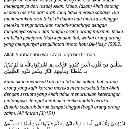
menjaganya dari (azab) Allah. Maka, (azab) Allah datang
kepada mereka dari arah yang tidak mereka sangka. Dia
menanamkan rasa takut di dalam hati mereka sehingga
mereka menghancurkan rumah-rumahnya dengan
tangannya sendiri dan tangan orang-orang mukmin. Maka,
ambillah pelajaran (dari kejadian itu), wahai orang-orang
yang mempunyai penglihatan (mata hati).
(Al-Ḥasyr [59]:2)
Allah Subhanahu wa Ta’ala juga berfirman:
سَنُلْقِيْ فِيْ قُلُوْبِ الَّذِيْنَ كَفَرُوا الرُّعْبَ بِمَٓا اَشْرَكُوْا بِاللّٰهِ مَا لَمْ يُنَزِّلْ
بِهٖ سُلْطٰنًا ۚ وَمَأْوٰىهُمُ النَّارُ ۗ وَبِئْسَ مَثْوَى الظّٰلِمِيْنَ
Kami akan memasukkan rasa takut ke dalam hati orang-
orang yang kafir karena mereka mempersekutukan Allah
dengan sesuatu yang Allah tidak menurunkan keterangan
tentangnya. Tempat kembali mereka adalah neraka.
(Itulah) seburuk-buruk tempat tinggal (bagi) orang-orang
zalim.
(Āli ‘Imrān [3]:151)
اِذْ يُوْحِيْ رَبُّكَ اِلَى الْمَلٰۤىِٕكَةِ اَنِّيْ مَعَكُمْ فَثَبِّتُوا الَّذِيْنَ اٰمَنُوْاۗ سَاُلْقِيْ