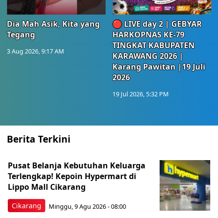
Dia Mah Asik, Kita yang
🔴 LIVE day 2 | GEBYAR
Tegang
HARKOPNAS KE-79
TINGKAT KABUPATEN
3 Aug 2026, 9:17 AM
KARAWANG 2026 |
Karang Pawitan |19 Juli
2026
19 Jul 2026, 5:32 PM
Berita Terkini
Pusat Belanja Kebutuhan Keluarga
Terlengkap! Kepoin Hypermart di
Lippo Mall Cikarang
Cikarang
Minggu, 9 Agu 2026 - 08:00