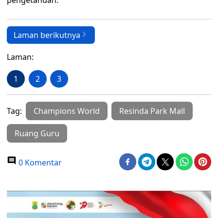
pengetahuan.
Laman berikutnya
Laman:
1
2
3
Tag:
Champions World
Resinda Park Mall
Ruang Guru
0 Komentar