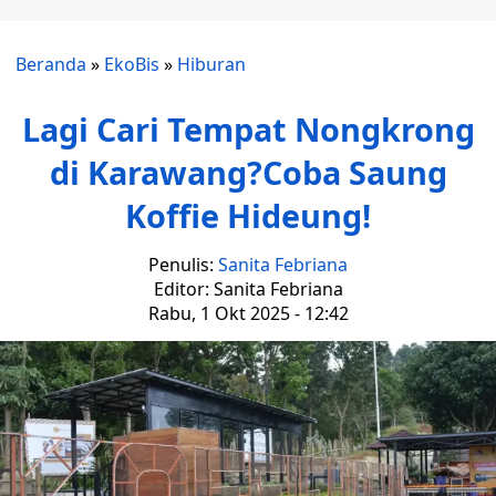
Beranda
»
EkoBis
»
Hiburan
Lagi Cari Tempat Nongkrong
di Karawang?Coba Saung
Koffie Hideung!
Penulis:
Sanita Febriana
Editor: Sanita Febriana
Rabu, 1 Okt 2025 - 12:42