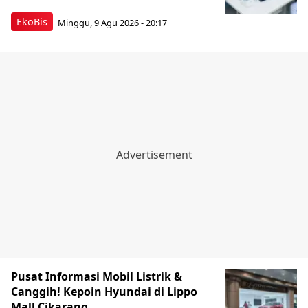
EkoBis
Minggu, 9 Agu 2026 - 20:17
Pusat Informasi Mobil Listrik &
Canggih! Kepoin Hyundai di Lippo
Mall Cikarang