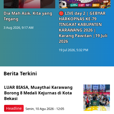
Dia Mah Asik, Kita yang
🔴 LIVE day 2 | GEBYAR
Tegang
HARKOPNAS KE-79
TINGKAT KABUPATEN
3 Aug 2026, 9:17 AM
KARAWANG 2026 |
Karang Pawitan |19 Juli
2026
19 Jul 2026, 5:32 PM
Berita Terkini
LUAR BIASA, Muaythai Karawang
Borong 8 Medali Kejurnas di Kota
Bekasi
Headline
Senin, 10 Agu 2026 - 12:05