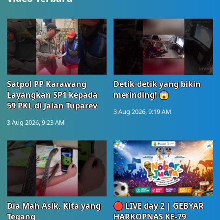
Satpol PP Karawang
Detik-detik yang bikin
Layangkan SP1 kepada
merinding! 😱
59 PKL di Jalan Tuparev
3 Aug 2026, 9:19 AM
3 Aug 2026, 9:23 AM
Dia Mah Asik, Kita yang
🔴 LIVE day 2 | GEBYAR
Tegang
HARKOPNAS KE-79