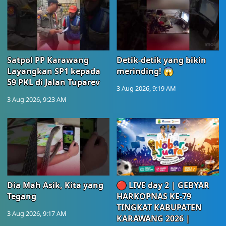
Satpol PP Karawang
Detik-detik yang bikin
Layangkan SP1 kepada
merinding! 😱
59 PKL di Jalan Tuparev
3 Aug 2026, 9:19 AM
3 Aug 2026, 9:23 AM
Dia Mah Asik, Kita yang
🔴 LIVE day 2 | GEBYAR
Tegang
HARKOPNAS KE-79
TINGKAT KABUPATEN
3 Aug 2026, 9:17 AM
KARAWANG 2026 |