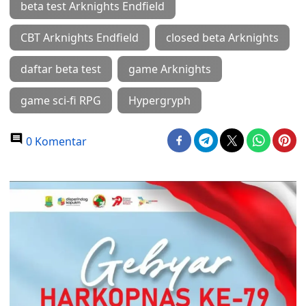
beta test Arknights Endfield
CBT Arknights Endfield
closed beta Arknights
daftar beta test
game Arknights
game sci-fi RPG
Hypergryph
0 Komentar