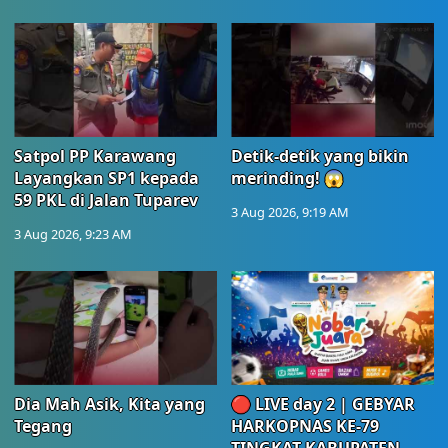
Satpol PP Karawang
Detik-detik yang bikin
Layangkan SP1 kepada
merinding! 😱
59 PKL di Jalan Tuparev
3 Aug 2026, 9:19 AM
3 Aug 2026, 9:23 AM
Dia Mah Asik, Kita yang
🔴 LIVE day 2 | GEBYAR
Tegang
HARKOPNAS KE-79