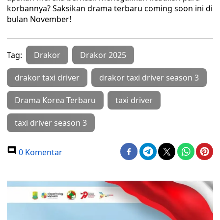
korbannya? Saksikan drama terbaru coming soon ini di
bulan November!
Tag:
Drakor
Drakor 2025
drakor taxi driver
drakor taxi driver season 3
Drama Korea Terbaru
taxi driver
taxi driver season 3
0 Komentar