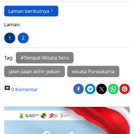
Laman berikutnya
Laman:
1
2
Tag:
#Tempat Wisata Seru
jalan-jalan akhir pekan
wisata Purwakarta
0 Komentar