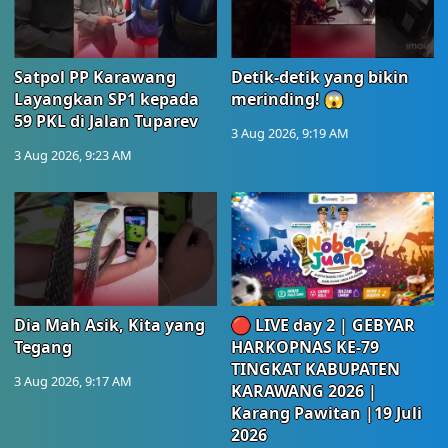
Satpol PP Karawang
Detik-detik yang bikin
Layangkan SP1 kepada
merinding! 😱
59 PKL di Jalan Tuparev
3 Aug 2026, 9:19 AM
3 Aug 2026, 9:23 AM
Dia Mah Asik, Kita yang
🔴 LIVE day 2 | GEBYAR
Tegang
HARKOPNAS KE-79
TINGKAT KABUPATEN
3 Aug 2026, 9:17 AM
KARAWANG 2026 |
Karang Pawitan |19 Juli
2026