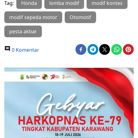
Tag:
Honda
lomba modif
modif kontes
modif sepeda motor
Otomotif
pesta akbar
0 Komentar