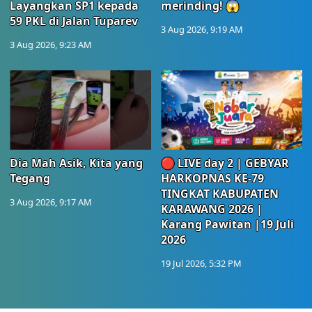
Layangkan SP1 kepada
merinding! 😱
59 PKL di Jalan Tuparev
3 Aug 2026, 9:19 AM
3 Aug 2026, 9:23 AM
Dia Mah Asik, Kita yang
🔴 LIVE day 2 | GEBYAR
Tegang
HARKOPNAS KE-79
TINGKAT KABUPATEN
3 Aug 2026, 9:17 AM
KARAWANG 2026 |
Karang Pawitan |19 Juli
2026
19 Jul 2026, 5:32 PM