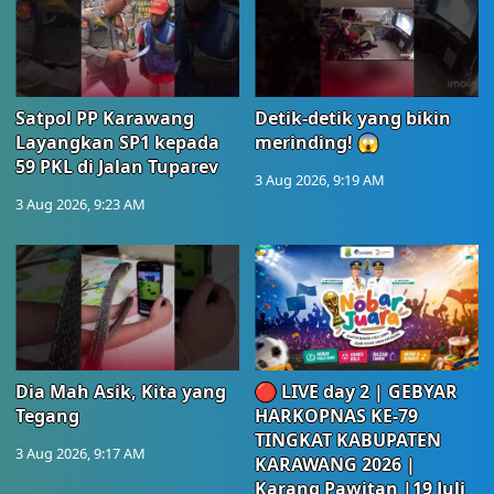
Satpol PP Karawang
Detik-detik yang bikin
Layangkan SP1 kepada
merinding! 😱
59 PKL di Jalan Tuparev
3 Aug 2026, 9:19 AM
3 Aug 2026, 9:23 AM
Dia Mah Asik, Kita yang
🔴 LIVE day 2 | GEBYAR
Tegang
HARKOPNAS KE-79
TINGKAT KABUPATEN
3 Aug 2026, 9:17 AM
KARAWANG 2026 |
Karang Pawitan |19 Juli