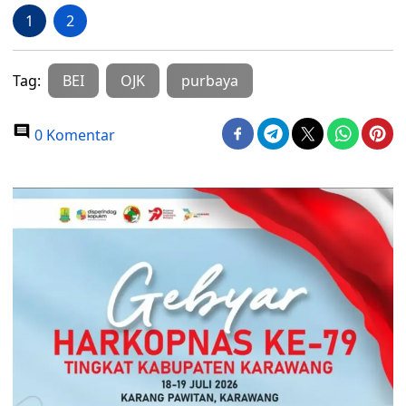
1
2
Tag:
BEI
OJK
purbaya
0 Komentar