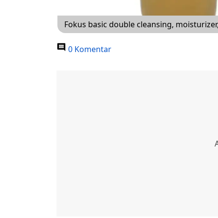
Fokus basic double cleansing, moisturizer,
0 Komentar