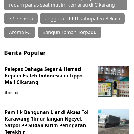
redam panas saat musim kemarau di Cikarang
37 Peserta
anggota DPRD kabupaten Bekasi
Arema FC
Bangun Taman Terpadu
Berita Populer
Pelepas Dahaga Segar & Hemat!
Kepoin Es Teh Indonesia di Lippo
Mall Cikarang
6 menit
Pemilik Bangunan Liar di Akses Tol
Karawang Timur Jangan Ngeyel,
Satpol PP Sudah Kirim Peringatan
Terakhir