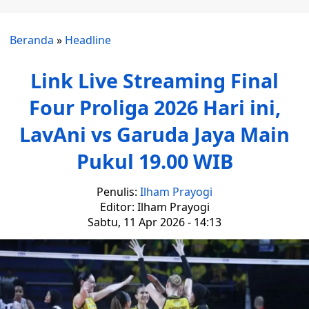
Beranda
»
Headline
Link Live Streaming Final
Four Proliga 2026 Hari ini,
LavAni vs Garuda Jaya Main
Pukul 19.00 WIB
Penulis:
Ilham Prayogi
Editor: Ilham Prayogi
Sabtu, 11 Apr 2026 - 14:13