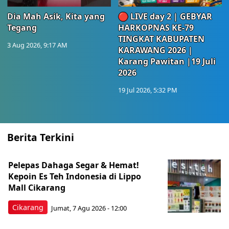
Dia Mah Asik, Kita yang
🔴 LIVE day 2 | GEBYAR
Tegang
HARKOPNAS KE-79
TINGKAT KABUPATEN
3 Aug 2026, 9:17 AM
KARAWANG 2026 |
Karang Pawitan |19 Juli
2026
19 Jul 2026, 5:32 PM
Berita Terkini
Pelepas Dahaga Segar & Hemat!
Kepoin Es Teh Indonesia di Lippo
Mall Cikarang
Cikarang
Jumat, 7 Agu 2026 - 12:00