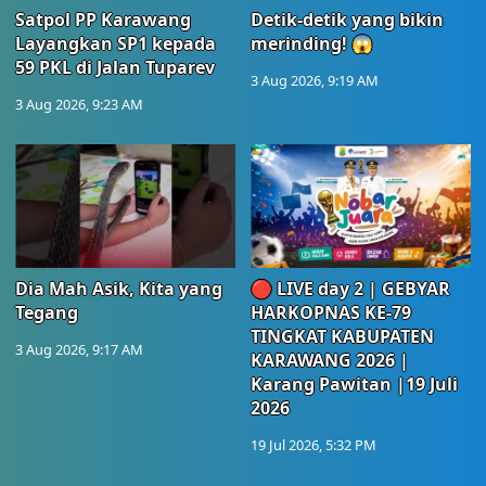
Satpol PP Karawang
Detik-detik yang bikin
Layangkan SP1 kepada
merinding! 😱
59 PKL di Jalan Tuparev
3 Aug 2026, 9:19 AM
3 Aug 2026, 9:23 AM
Dia Mah Asik, Kita yang
🔴 LIVE day 2 | GEBYAR
Tegang
HARKOPNAS KE-79
TINGKAT KABUPATEN
3 Aug 2026, 9:17 AM
KARAWANG 2026 |
Karang Pawitan |19 Juli
2026
19 Jul 2026, 5:32 PM