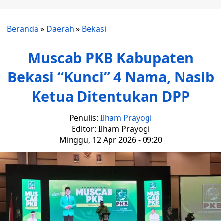
Beranda
»
Daerah
»
Bekasi
Muscab PKB Kabupaten
Bekasi “Kunci” 4 Nama, Nasib
Ketua Ditentukan DPP
Penulis:
Ilham Prayogi
Editor: Ilham Prayogi
Minggu, 12 Apr 2026 - 09:20