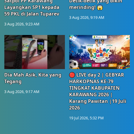
Satpol PP Karawang
Detik-detik yang bikin
Layangkan SP1 kepada
merinding! 😱
59 PKL di Jalan Tuparev
3 Aug 2026, 9:19 AM
3 Aug 2026, 9:23 AM
Dia Mah Asik, Kita yang
🔴 LIVE day 2 | GEBYAR
Tegang
HARKOPNAS KE-79
TINGKAT KABUPATEN
3 Aug 2026, 9:17 AM
KARAWANG 2026 |
Karang Pawitan |19 Juli
2026
19 Jul 2026, 5:32 PM