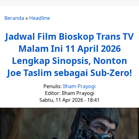
Beranda
»
Headline
Jadwal Film Bioskop Trans TV
Malam Ini 11 April 2026
Lengkap Sinopsis, Nonton
Joe Taslim sebagai Sub-Zero!
Penulis:
Ilham Prayogi
Editor: Ilham Prayogi
Sabtu, 11 Apr 2026 - 18:41