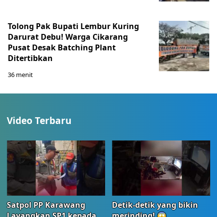
Tolong Pak Bupati Lembur Kuring
Darurat Debu! Warga Cikarang
Pusat Desak Batching Plant
Ditertibkan
36 menit
Video Terbaru
Satpol PP Karawang
Detik-detik yang bikin
Layangkan SP1 kepada
merinding! 😱