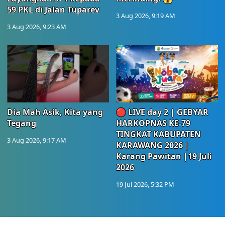
59 PKL di Jalan Tuparev
3 Aug 2026, 9:19 AM
3 Aug 2026, 9:23 AM
Dia Mah Asik, Kita yang
🔴 LIVE day 2 | GEBYAR
Tegang
HARKOPNAS KE-79
TINGKAT KABUPATEN
3 Aug 2026, 9:17 AM
KARAWANG 2026 |
Karang Pawitan |19 Juli
2026
19 Jul 2026, 5:32 PM