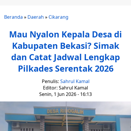
Beranda
»
Daerah
»
Cikarang
Mau Nyalon Kepala Desa di
Kabupaten Bekasi? Simak
dan Catat Jadwal Lengkap
Pilkades Serentak 2026
Penulis:
Sahrul Kamal
Editor: Sahrul Kamal
Senin, 1 Jun 2026 - 16:13