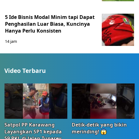
5 Ide Bisnis Modal Minim tapi Dapat
Penghasilan Luar Biasa, Kuncinya
Hanya Perlu Konsisten
14 jam
Video Terbaru
Satpol PP Karawang
Detik-detik yang bikin
Layangkan SP1 kepada
merinding! 😱
59 PKL di Jalan Tuparev