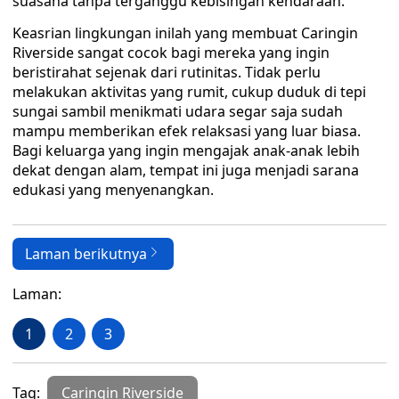
suasana tanpa terganggu kebisingan kendaraan.
Keasrian lingkungan inilah yang membuat Caringin
Riverside sangat cocok bagi mereka yang ingin
beristirahat sejenak dari rutinitas. Tidak perlu
melakukan aktivitas yang rumit, cukup duduk di tepi
sungai sambil menikmati udara segar saja sudah
mampu memberikan efek relaksasi yang luar biasa.
Bagi keluarga yang ingin mengajak anak-anak lebih
dekat dengan alam, tempat ini juga menjadi sarana
edukasi yang menyenangkan.
Laman berikutnya
Laman:
1
2
3
Tag:
Caringin Riverside