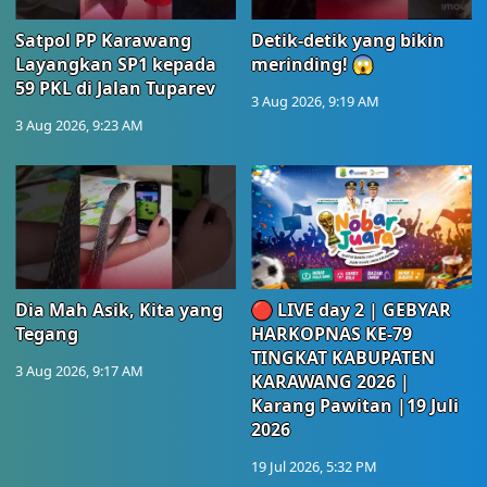
Satpol PP Karawang
Detik-detik yang bikin
Layangkan SP1 kepada
merinding! 😱
59 PKL di Jalan Tuparev
3 Aug 2026, 9:19 AM
3 Aug 2026, 9:23 AM
Dia Mah Asik, Kita yang
🔴 LIVE day 2 | GEBYAR
Tegang
HARKOPNAS KE-79
TINGKAT KABUPATEN
3 Aug 2026, 9:17 AM
KARAWANG 2026 |
Karang Pawitan |19 Juli
2026
19 Jul 2026, 5:32 PM