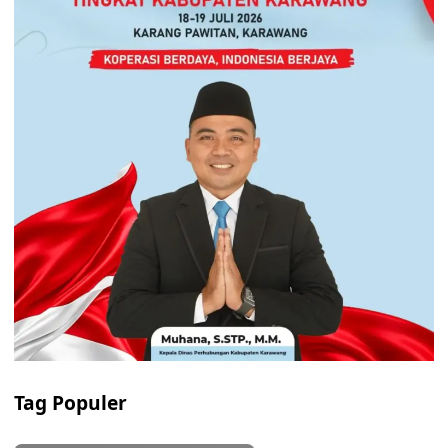
Tag Populer