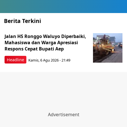
Berita Terkini
Jalan HS Ronggo Waluyo Diperbaiki,
Mahasiswa dan Warga Apresiasi
Respons Cepat Bupati Aep
Headline
Kamis, 6 Agu 2026 - 21:49