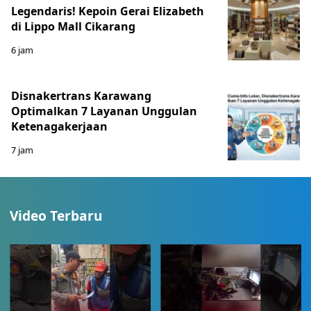
Legendaris! Kepoin Gerai Elizabeth
di Lippo Mall Cikarang
6 jam
Disnakertrans Karawang
Optimalkan 7 Layanan Unggulan
Ketenagakerjaan
7 jam
Video Terbaru