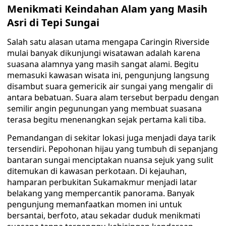
Menikmati Keindahan Alam yang Masih
Asri di Tepi Sungai
Salah satu alasan utama mengapa Caringin Riverside
mulai banyak dikunjungi wisatawan adalah karena
suasana alamnya yang masih sangat alami. Begitu
memasuki kawasan wisata ini, pengunjung langsung
disambut suara gemericik air sungai yang mengalir di
antara bebatuan. Suara alam tersebut berpadu dengan
semilir angin pegunungan yang membuat suasana
terasa begitu menenangkan sejak pertama kali tiba.
Pemandangan di sekitar lokasi juga menjadi daya tarik
tersendiri. Pepohonan hijau yang tumbuh di sepanjang
bantaran sungai menciptakan nuansa sejuk yang sulit
ditemukan di kawasan perkotaan. Di kejauhan,
hamparan perbukitan Sukamakmur menjadi latar
belakang yang mempercantik panorama. Banyak
pengunjung memanfaatkan momen ini untuk
bersantai, berfoto, atau sekadar duduk menikmati