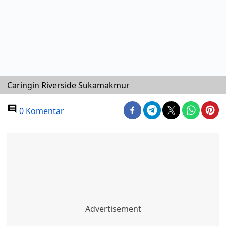
Caringin Riverside Sukamakmur
0 Komentar