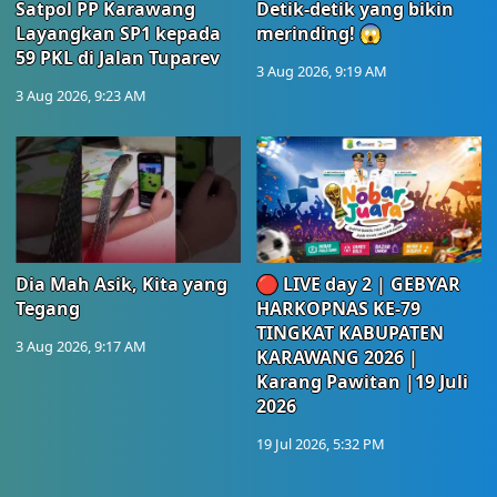
Satpol PP Karawang
Detik-detik yang bikin
Layangkan SP1 kepada
merinding! 😱
59 PKL di Jalan Tuparev
3 Aug 2026, 9:19 AM
3 Aug 2026, 9:23 AM
Dia Mah Asik, Kita yang
🔴 LIVE day 2 | GEBYAR
Tegang
HARKOPNAS KE-79
TINGKAT KABUPATEN
3 Aug 2026, 9:17 AM
KARAWANG 2026 |
Karang Pawitan |19 Juli
2026
19 Jul 2026, 5:32 PM