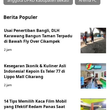
anggota DPRD kabupaten Bekasi
Arema FC
Berita Populer
Usai Penertiban Bangli, DLH
Karawang Bangun Taman Terpadu
di Bawah Fly Over Cikampek
2 jam
Kesegaran Ikonik & Kuliner Asli
Indonesia! Kepoin Es Teler 77 di
Lippo Mall Cikarang
2 jam
14 Tips Memilih Kaca Film Mobil
yang Efektif Redam Panas Saat