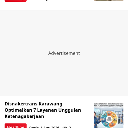
Disnakertrans Karawang
Optimalkan 7 Layanan Unggulan
Ketenagakerjaan
Headline
Kamis, 6 Agu 2026 - 19:13