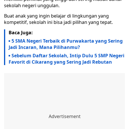
sekolah negeri unggulan.
Buat anak yang ingin belajar di lingkungan yang
kompetitif, sekolah ini bisa jadi pilihan yang tepat.
Baca Juga:
5 SMA Negeri Terbaik di Purwakarta yang Sering
Jadi Incaran, Mana Pilihanmu?
Sebelum Daftar Sekolah, Intip Dulu 5 SMP Negeri
Favorit di Cikarang yang Sering Jadi Rebutan