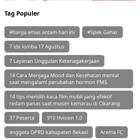
Tag Populer
#harga emas antam hari ini
#Spek Gahar
7 ide lomba 17 Agustus
7 Layanan Unggulan Ketenagakerjaan
14 Cara Menjaga Mood dan Kesehatan mental
saat mengalami perubahan hormon PMS
14 tips memilih kaca film mobil yang efektif
redam panas saat musim kemarau di Cikarang
37 Peserta
910 Hvision 1.0
anggota DPRD kabupaten Bekasi
Arema FC