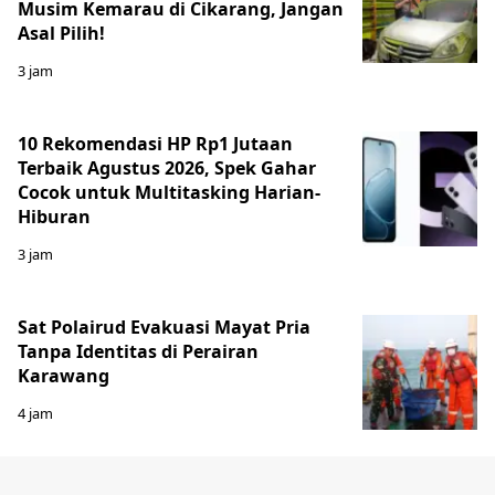
Musim Kemarau di Cikarang, Jangan
Asal Pilih!
3 jam
10 Rekomendasi HP Rp1 Jutaan
Terbaik Agustus 2026, Spek Gahar
Cocok untuk Multitasking Harian-
Hiburan
3 jam
Sat Polairud Evakuasi Mayat Pria
Tanpa Identitas di Perairan
Karawang
4 jam