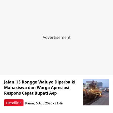
Jalan HS Ronggo Waluyo Diperbaiki,
Mahasiswa dan Warga Apresiasi
Respons Cepat Bupati Aep
Headline
Kamis, 6 Agu 2026 - 21:49