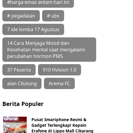
#harga emas antam hari ini
# pegadaian
# ubs
7 ide lomba 17 Agustus
14 Cara Menjaga Mood dan
Kesehatan mental saat mengalami
perubahan hormon PMS
37 Peserta
910 Hvision 1.0
alan Cilutung
Arema FC
Berita Populer
Pusat Smartphone Resmi &
Gadget Terlengkap! Kepoin
Erafone di Lippo Mall Cikarang