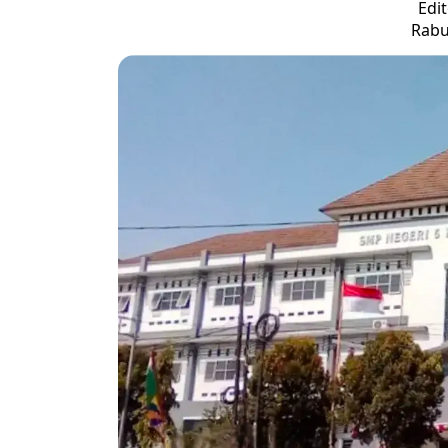
Edit
Rabu,