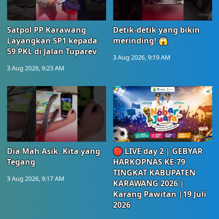
Satpol PP Karawang
Detik-detik yang bikin
Layangkan SP1 kepada
merinding! 😱
59 PKL di Jalan Tuparev
3 Aug 2026, 9:19 AM
3 Aug 2026, 9:23 AM
Dia Mah Asik, Kita yang
🔴 LIVE day 2 | GEBYAR
Tegang
HARKOPNAS KE-79
TINGKAT KABUPATEN
3 Aug 2026, 9:17 AM
KARAWANG 2026 |
Karang Pawitan |19 Juli
2026