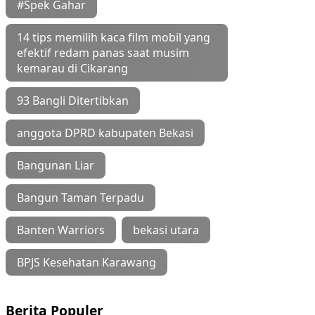
#Spek Gahar
14 tips memilih kaca film mobil yang
efektif redam panas saat musim
kemarau di Cikarang
93 Bangli Ditertibkan
anggota DPRD kabupaten Bekasi
Bangunan Liar
Bangun Taman Terpadu
Banten Warriors
bekasi utara
BPJS Kesehatan Karawang
Berita Populer