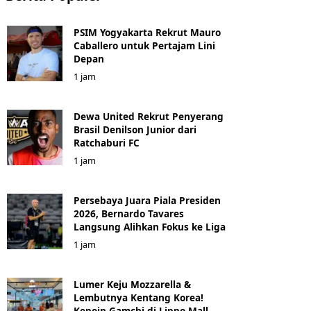
PSIM Yogyakarta Rekrut Mauro
Caballero untuk Pertajam Lini
Depan
1 jam
Dewa United Rekrut Penyerang
Brasil Denilson Junior dari
Ratchaburi FC
1 jam
Persebaya Juara Piala Presiden
2026, Bernardo Tavares
Langsung Alihkan Fokus ke Liga
1 jam
Lumer Keju Mozzarella &
Lembutnya Kentang Korea!
Kepoin Gamchi di Lippo Mall