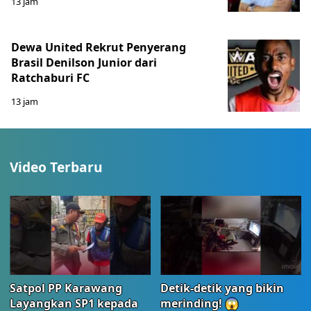
13 jam
Dewa United Rekrut Penyerang
Brasil Denilson Junior dari
Ratchaburi FC
13 jam
Video Terbaru
Satpol PP Karawang
Detik-detik yang bikin
Layangkan SP1 kepada
merinding! 😱