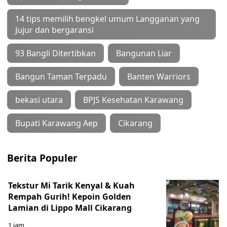
14 tips memilih bengkel umum Langganan yang
Jujur dan bergaransi
93 Bangli Ditertibkan
Bangunan Liar
Bangun Taman Terpadu
Banten Warriors
bekasi utara
BPJS Kesehatan Karawang
Bupati Karawang Aep
Cikarang
Berita Populer
Tekstur Mi Tarik Kenyal & Kuah
Rempah Gurih! Kepoin Golden
Lamian di Lippo Mall Cikarang
1 jam