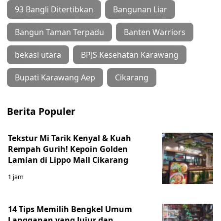
93 Bangli Ditertibkan
Bangunan Liar
Bangun Taman Terpadu
Banten Warriors
bekasi utara
BPJS Kesehatan Karawang
Bupati Karawang Aep
Cikarang
Berita Populer
Tekstur Mi Tarik Kenyal & Kuah
Rempah Gurih! Kepoin Golden
Lamian di Lippo Mall Cikarang
1 jam
14 Tips Memilih Bengkel Umum
Langganan yang Jujur dan