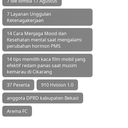
7 ide lomba 17 Agustus
7 Layanan Unggulan
Ketenagakerjaan
14 Cara Menjaga Mood dan
Kesehatan mental saat mengalami
perubahan hormon PMS
14 tips memilih kaca film mobil yang
efektif redam panas saat musim
kemarau di Cikarang
37 Peserta
910 Hvision 1.0
anggota DPRD kabupaten Bekasi
Arema FC