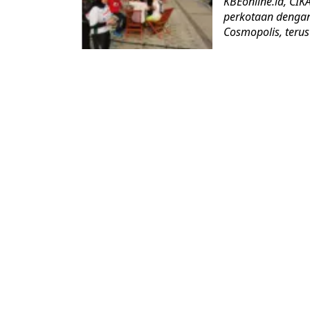
KBEonline.id, CI
perkotaan dengan 
Cosmopolis, teru