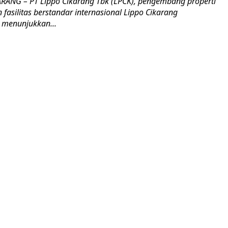
KARANG – PT Lippo Cikarang Tbk (LPCK), pengembang properti
fasilitas berstandar internasional Lippo Cikarang
s menunjukkan...