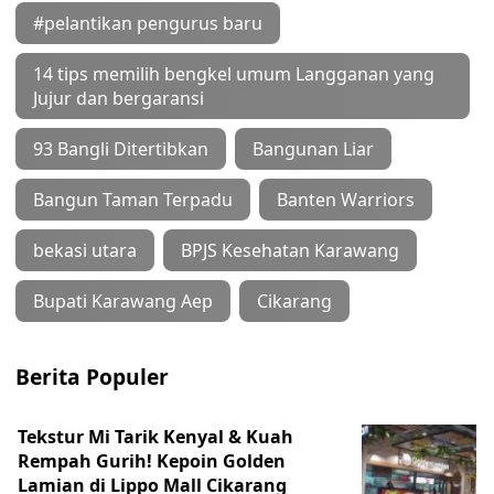
#pelantikan pengurus baru
14 tips memilih bengkel umum Langganan yang
Jujur dan bergaransi
93 Bangli Ditertibkan
Bangunan Liar
Bangun Taman Terpadu
Banten Warriors
bekasi utara
BPJS Kesehatan Karawang
Bupati Karawang Aep
Cikarang
Berita Populer
Tekstur Mi Tarik Kenyal & Kuah
Rempah Gurih! Kepoin Golden
Lamian di Lippo Mall Cikarang