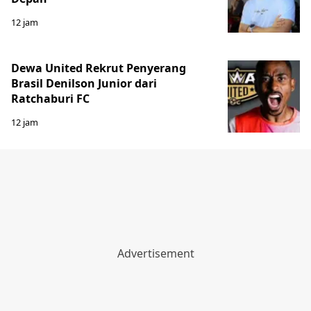
12 jam
Dewa United Rekrut Penyerang
Brasil Denilson Junior dari
Ratchaburi FC
12 jam