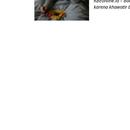
KBEonline.id – B
karena khawatir b