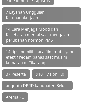
7 ide lomba 17 Agustus
7 Layanan Unggulan
Ketenagakerjaan
14 Cara Menjaga Mood dan
Kesehatan mental saat mengalami
perubahan hormon PMS
14 tips memilih kaca film mobil yang
efektif redam panas saat musim
kemarau di Cikarang
37 Peserta
910 Hvision 1.0
anggota DPRD kabupaten Bekasi
Arema FC