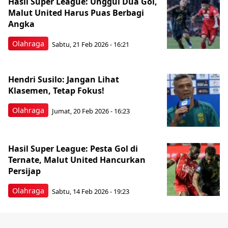
Hasil Super League: Unggul Dua Gol,
Malut United Harus Puas Berbagi
Angka
Olahraga
Sabtu, 21 Feb 2026 - 16:21
Hendri Susilo: Jangan Lihat
Klasemen, Tetap Fokus!
Olahraga
Jumat, 20 Feb 2026 - 16:23
Hasil Super League: Pesta Gol di
Ternate, Malut United Hancurkan
Persijap
Olahraga
Sabtu, 14 Feb 2026 - 19:23