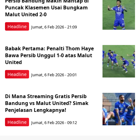
Persib Bandung Makin Mantap di
Puncak Klasemen Usai Bungkam
Malut United 2-0
Headline
Jumat, 6 Feb 2026 - 21:09
Babak Pertama: Penalti Thom Haye
Bawa Persib Unggul 1-0 atas Malut
United
Headline
Jumat, 6 Feb 2026 - 20:01
Di Mana Streaming Gratis Persib
Bandung vs Malut United? Simak
Penjelasan Lengkapnya!
Headline
Jumat, 6 Feb 2026 - 09:12