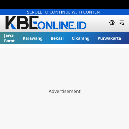
SCROLL TO CONTINUE WITH CONTENT
Jawa
Karawang
Bekasi
Cikarang
Purwakarta
Barat