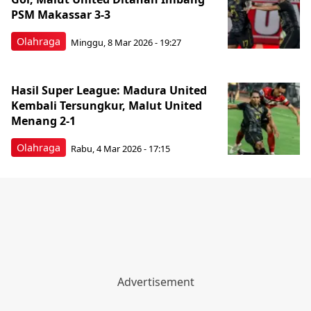
PSM Makassar 3-3
Olahraga
Minggu, 8 Mar 2026 - 19:27
Hasil Super League: Madura United
Kembali Tersungkur, Malut United
Menang 2-1
Olahraga
Rabu, 4 Mar 2026 - 17:15