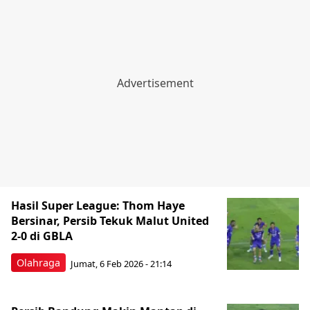
Hasil Super League: Thom Haye
Bersinar, Persib Tekuk Malut United
2-0 di GBLA
Olahraga
Jumat, 6 Feb 2026 - 21:14