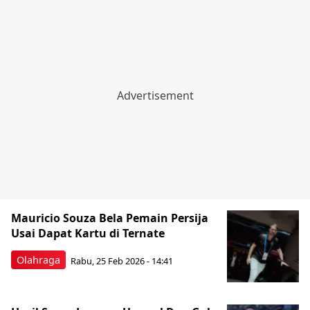
Mauricio Souza Bela Pemain Persija
Usai Dapat Kartu di Ternate
Olahraga
Rabu, 25 Feb 2026 - 14:41