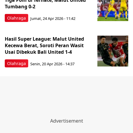
Tiga Poin di Ternate, Malut United
Tumbang 0-2
Olahraga
Jumat, 24 Apr 2026 - 11:42
Hasil Super League: Malut United
Kecewa Berat, Soroti Peran Wasit
Usai Dibekuk Bali United 1-4
Olahraga
Senin, 20 Apr 2026 - 14:37