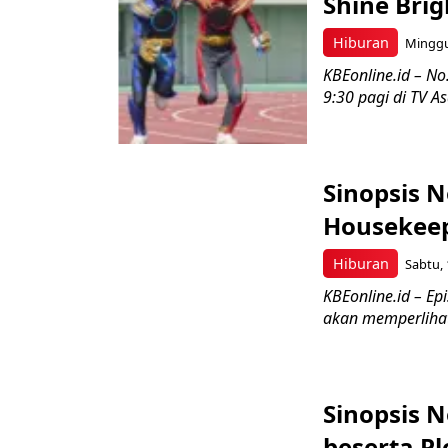
Shine Brig
Hiburan
Minggu,
KBEonline.id – No
9:30 pagi di TV A
Sinopsis N
Housekeep
Hiburan
Sabtu, 
KBEonline.id – Ep
akan memperlihatk
Sinopsis N
beserta Pl