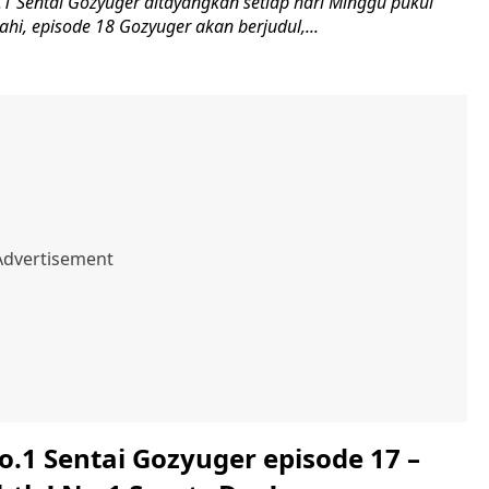
.1 Sentai Gozyuger ditayangkan setiap hari Minggu pukul
sahi, episode 18 Gozyuger akan berjudul,...
o.1 Sentai Gozyuger episode 17 –