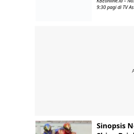
KBEonline.id – No
9:30 pagi di TV A
Sinopsis N