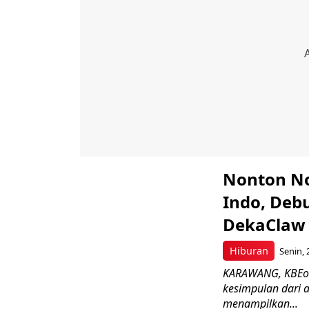
Nonton No
Indo, Deb
DekaClaw
Hiburan
Senin, 
KARAWANG, KBEonl
kesimpulan dari 
menampilkan...