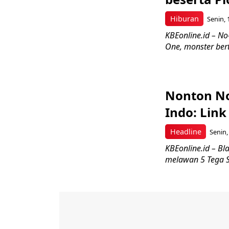
Hiburan
Senin, 
KBEonline.id – N
One, monster bert
Nonton No
Indo: Link
Headline
Senin,
KBEonline.id – Bl
melawan 5 Tega S