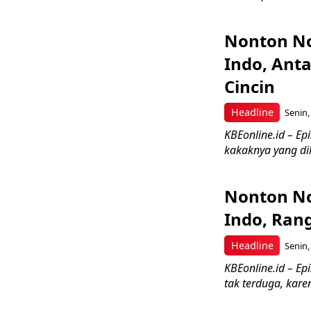
Nonton No
Indo, Ant
Cincin
Headline
Senin,
KBEonline.id – E
kakaknya yang di
Nonton No
Indo, Ran
Headline
Senin,
KBEonline.id – Ep
tak terduga, karen