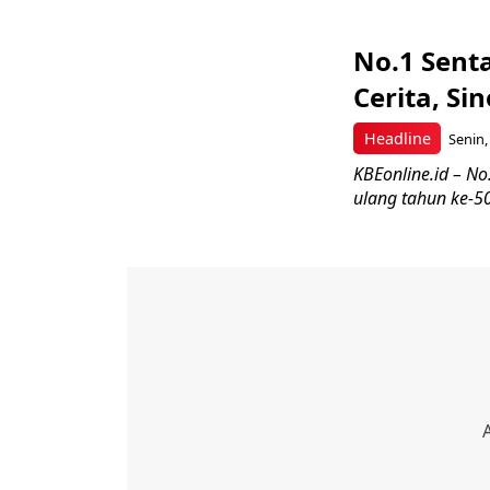
No.1 Senta
Cerita, S
Headline
Senin,
KBEonline.id – No
ulang tahun ke-50 