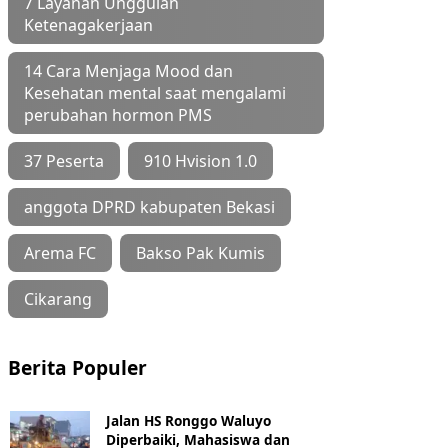
7 Layanan Unggulan
Ketenagakerjaan
14 Cara Menjaga Mood dan
Kesehatan mental saat mengalami
perubahan hormon PMS
37 Peserta
910 Hvision 1.0
anggota DPRD kabupaten Bekasi
Arema FC
Bakso Pak Kumis
Cikarang
Berita Populer
Jalan HS Ronggo Waluyo
Diperbaiki, Mahasiswa dan