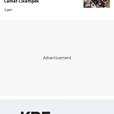
Camat Cikampek
3 jam