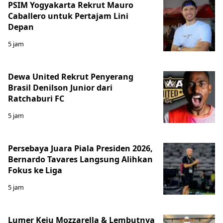
PSIM Yogyakarta Rekrut Mauro
Caballero untuk Pertajam Lini
Depan
5 jam
Dewa United Rekrut Penyerang
Brasil Denilson Junior dari
Ratchaburi FC
5 jam
Persebaya Juara Piala Presiden 2026,
Bernardo Tavares Langsung Alihkan
Fokus ke Liga
5 jam
Lumer Keju Mozzarella & Lembutnya