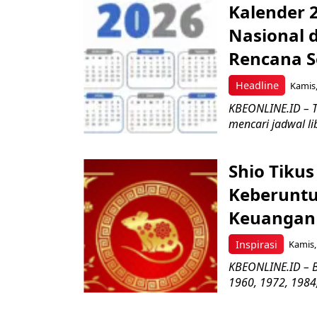
Kalender 2
Nasional 
Rencana S
Headline
Kamis,
KBEONLINE.ID – T
mencari jadwal li
Shio Tikus
Keberuntu
Keuangan
Inspirasi
Kamis,
KBEONLINE.ID – Bu
1960, 1972, 1984,