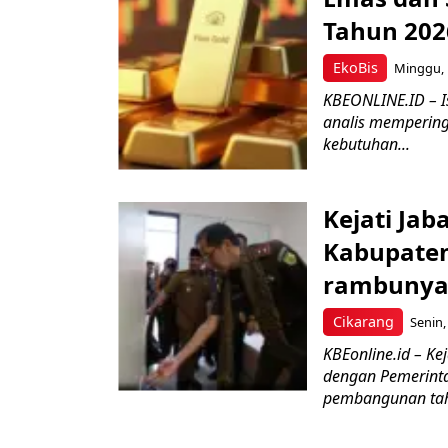
Tahun 2026
EkoBis
Minggu, 
KBEONLINE.ID – I
analis mempering
kebutuhan...
Kejati Ja
Kabupaten
rambuny
Cikarang
Senin,
KBEonline.id – Ke
dengan Pemerint
pembangunan tah