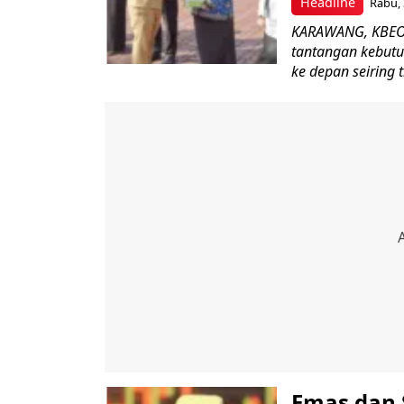
Headline
Rabu, 
KARAWANG, KBEON
tantangan kebut
ke depan seiring t
‎Emas dan