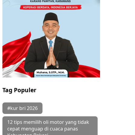
Tag Populer
#kur bri 2026
12 tips memilih oli motor yang tidak
cepat menguap di cuaca panas