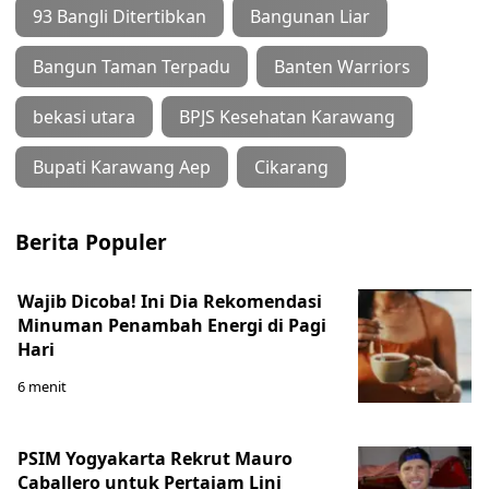
93 Bangli Ditertibkan
Bangunan Liar
Bangun Taman Terpadu
Banten Warriors
bekasi utara
BPJS Kesehatan Karawang
Bupati Karawang Aep
Cikarang
Berita Populer
Wajib Dicoba! Ini Dia Rekomendasi
Minuman Penambah Energi di Pagi
Hari
6 menit
PSIM Yogyakarta Rekrut Mauro
Caballero untuk Pertajam Lini