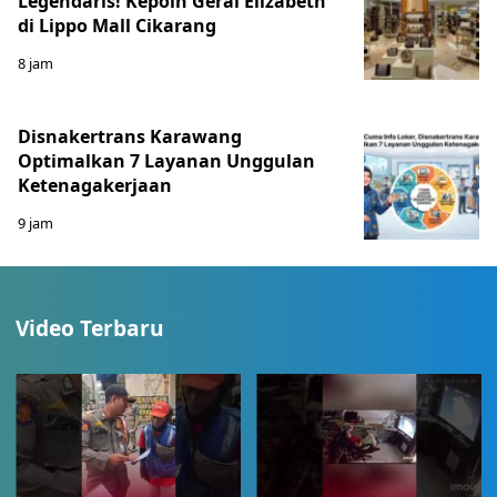
Legendaris! Kepoin Gerai Elizabeth
di Lippo Mall Cikarang
8 jam
Disnakertrans Karawang
Optimalkan 7 Layanan Unggulan
Ketenagakerjaan
9 jam
Video Terbaru