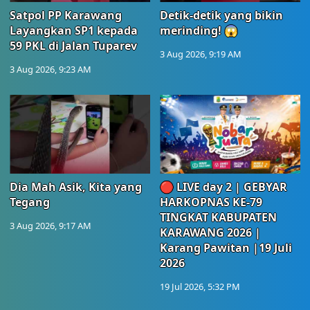
Satpol PP Karawang
Detik-detik yang bikin
Layangkan SP1 kepada
merinding! 😱
59 PKL di Jalan Tuparev
3 Aug 2026, 9:19 AM
3 Aug 2026, 9:23 AM
Dia Mah Asik, Kita yang
🔴 LIVE day 2 | GEBYAR
Tegang
HARKOPNAS KE-79
TINGKAT KABUPATEN
3 Aug 2026, 9:17 AM
KARAWANG 2026 |
Karang Pawitan |19 Juli
2026
19 Jul 2026, 5:32 PM