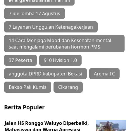
7 ide lomba 17 Agustus
7 Layanan Unggulan Ketenagakerjaan
14 Cara Menjaga Mood dan Kesehatan mental
saat mengalami perubahan hormon PMS
37 Peserta
910 Hvision 1.0
anggota DPRD kabupaten Bekasi
Arema FC
Bakso Pak Kumis
Cikarang
Berita Populer
Jalan HS Ronggo Waluyo Diperbaiki,
Mahasiswa dan Warga Apresiasi