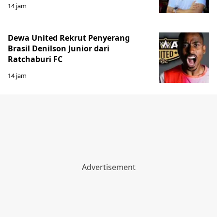
14 jam
Dewa United Rekrut Penyerang
Brasil Denilson Junior dari
Ratchaburi FC
14 jam