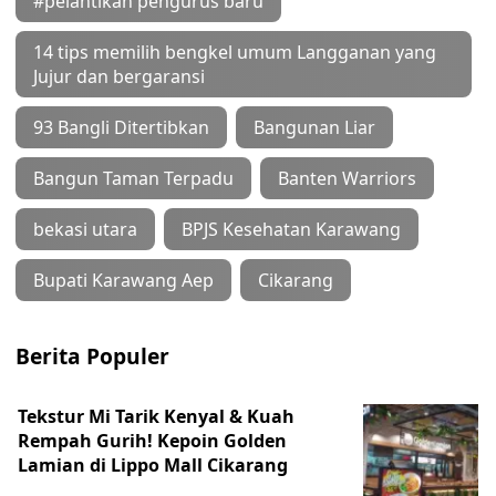
#pelantikan pengurus baru
14 tips memilih bengkel umum Langganan yang
Jujur dan bergaransi
93 Bangli Ditertibkan
Bangunan Liar
Bangun Taman Terpadu
Banten Warriors
bekasi utara
BPJS Kesehatan Karawang
Bupati Karawang Aep
Cikarang
Berita Populer
Tekstur Mi Tarik Kenyal & Kuah
Rempah Gurih! Kepoin Golden
Lamian di Lippo Mall Cikarang